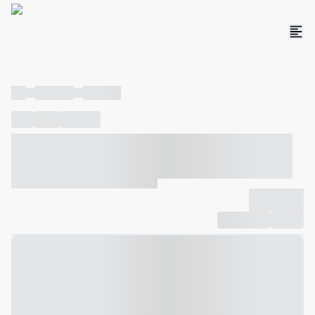
----
----- -----
----- -----
----
-----
---- ------
----- ----- -- ------ ---- ---- -- ----- ----- -----
--- ------
----- ----- -- ------ ----- ----- -- ------
-------------
Compartilhar
Favorito