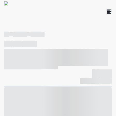
----
----- -----
----- -----
----
-----
---- ------
----- ----- -- ------ ---- ---- -- ----- ----- -----
--- ------
----- ----- -- ------ ----- ----- -- ------
-------------
Compartilhar
Favorito