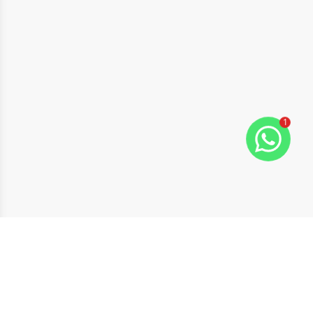
1
ide
t slide