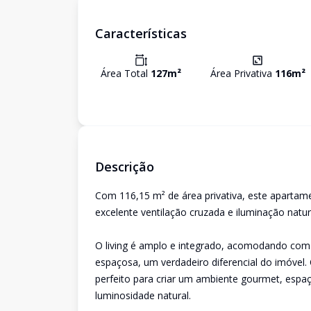
Características
Área Total
127
m²
Área Privativa
116
m²
Descrição
Com 116,15 m² de área privativa, este aparta
excelente ventilação cruzada e iluminação natu
O living é amplo e integrado, acomodando com c
espaçosa, um verdadeiro diferencial do imóvel. 
perfeito para criar um ambiente gourmet, espaç
luminosidade natural.