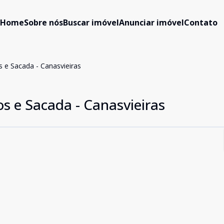
Home
Sobre nós
Buscar imóvel
Anunciar imóvel
Contato
 e Sacada - Canasvieiras
s e Sacada - Canasvieiras