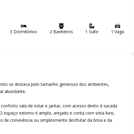
3
Dormitório
s
2
Banheiro
s
1
Suíte
1
Vaga
mento se destaca pelo tamanho generoso dos ambientes,
ral abundante.
onforto sala de estar e jantar, com acesso direto à sacada
O espaço externo é amplo, arejado e conta com vista livre,
o de convivência ou simplesmente desfrutar da brisa e da