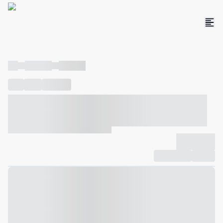
----
----- -----
----- -----
----
-----
---- ------
----- ----- -- ------ ---- ---- -- ----- ----- -----
--- ------
----- ----- -- ------ ----- ----- -- ------
-------------
Compartilhar
Favorito