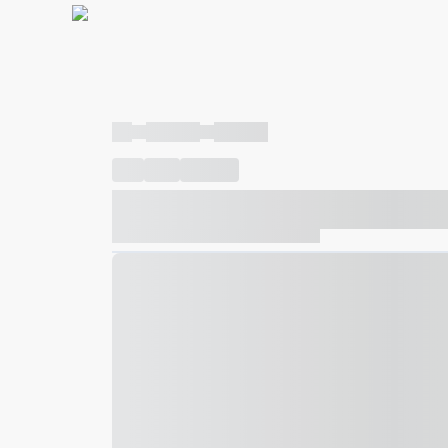
----
----- -----
----- -----
----
-----
---- ------
----- ----- -- ------ ---- ---- -- ---
----- ----- -- ------ ----- ----- -- ------