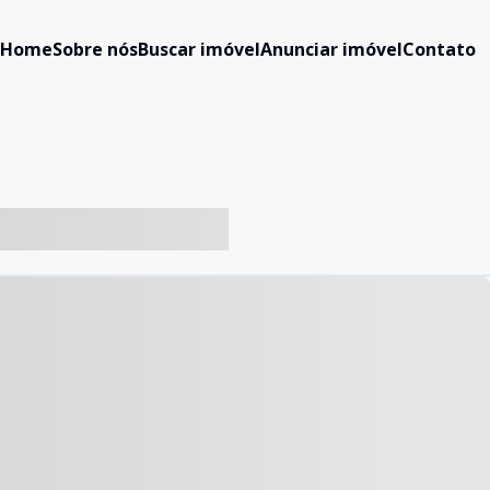
Home
Sobre nós
Buscar imóvel
Anunciar imóvel
Contato
-- ----- ----- --- ------