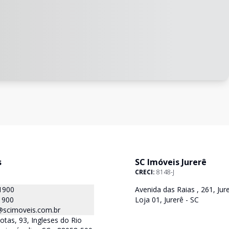
s
SC Imóveis Jurerê
CRECI:
8148-J
1900
Avenida das Raias , 261, Jure
1900
Loja 01, Jurerê - SC
@scimoveis.com.br
otas, 93, Ingleses do Rio