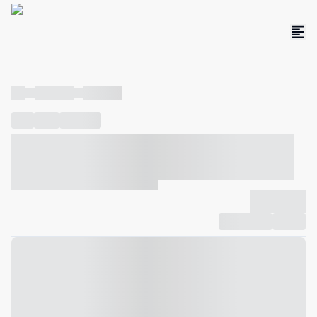
----
----- -----
----- -----
----
-----
---- ------
----- ----- -- ------ ---- ---- -- ----- ----- -----
--- ------
----- ----- -- ------ ----- ----- -- ------
-------------
Compartilhar
Favorito