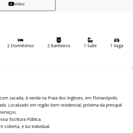
Vídeo
2
Dormitório
s
2
Banheiro
s
1
Suíte
1
Vaga
om sacada, à venda na Praia dos Ingleses, em Florianópolis.
a. Localizado em região bem residencial, próxima da principal
serviços.
sui Escritura Pública.
m coberta, e luz individual.