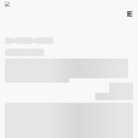
----
----- -----
----- -----
----
-----
---- ------
----- ----- -- ------ ---- ---- -- ----- ----- -----
--- ------
----- ----- -- ------ ----- ----- -- ------
-------------
Compartilhar
Favorito