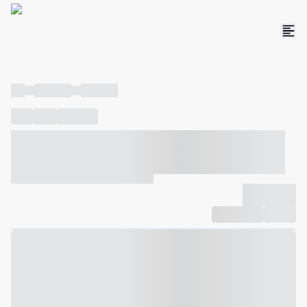
----
----- -----
----- -----
----
-----
---- ------
----- ----- -- ------ ---- ---- -- ----- ----- -----
--- ------
----- ----- -- ------ ----- ----- -- ------
-------------
Compartilhar
Favorito