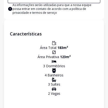
As informações serão utilizadas para que a nossa equipe
possa entrar em contato de acordo com a
política de
privacidade e termos de serviço
Características
Área Total
183
m²
Área Privativa
123
m²
3
Dormitório
s
4
Banheiro
s
3
Suíte
s
2
Vaga
s