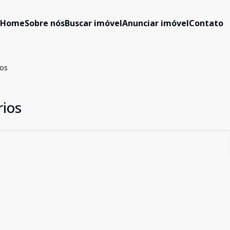
Home
Sobre nós
Buscar imóvel
Anunciar imóvel
Contato
ios
rios