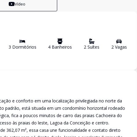
Vídeo
3
Dormitório
s
4
Banheiro
s
2
Suíte
s
2
Vaga
s
icação e conforto em uma localização privilegiada no norte da
lto padrão, está situada em um condomínio horizontal rodeado
égica, fica a poucos minutos de carro das praias Cachoeira do
acesso às praias do leste, Lagoa da Conceição e centro.
e 362,07 m², essa casa une funcionalidade e contato direto