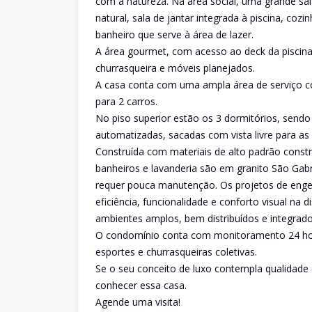
com a natureza. Na área social, uma grande sala
natural, sala de jantar integrada à piscina, c
banheiro que serve à área de lazer.
A área gourmet, com acesso ao deck da piscina
churrasqueira e móveis planejados.
A casa conta com uma ampla área de serviço co
para 2 carros.
No piso superior estão os 3 dormitórios, sendo
automatizadas, sacadas com vista livre para a
Construída com materiais de alto padrão constr
banheiros e lavanderia são em granito São Gab
requer pouca manutenção. Os projetos de engen
eficiência, funcionalidade e conforto visual na d
ambientes amplos, bem distribuídos e integrado
O condomínio conta com monitoramento 24 horas
esportes e churrasqueiras coletivas.
Se o seu conceito de luxo contempla qualidade 
conhecer essa casa.
Agende uma visita!