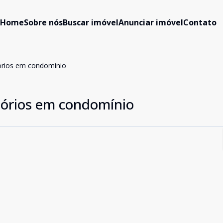
Home
Sobre nós
Buscar imóvel
Anunciar imóvel
Contato
órios em condomínio
tórios em condomínio