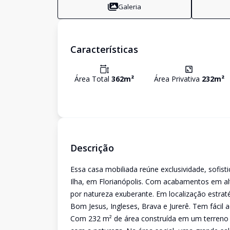
Galeria
Características
Área Total
362
m²
Área Privativa
232
m²
Descrição
Essa casa mobiliada reúne exclusividade, sofist
Ilha, em Florianópolis. Com acabamentos em a
por natureza exuberante. Em localização estrat
Bom Jesus, Ingleses, Brava e Jurerê. Tem fácil 
Com 232 m² de área construída em um terreno d