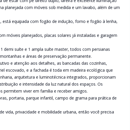
 de estar com pé direito duplo, lareira e excelente iluminação
ozinha planejada com móveis sob medida e um lavabo, além de um
, está equipada com fogão de indução, forno e fogão à lenha,
m móveis planejados, placas solares já instaladas e garagem
 1 demi suíte e 1 ampla suíte master, todos com persianas
s montanhas e áreas de preservação permanente.
utivo e atenção aos detalhes, as bancadas das cozinhas,
riel escovado, e a fachada é toda em madeira ecológica que
haria, arquitetura e luminotécnica integrados, proporcionam
istribuição e intensidade da luz natural dos espaços. Os
s permitem viver em família e receber amigos.
, portaria, parque infantil, campo de grama para prática de
de vida, privacidade e mobilidade urbana, então você precisa