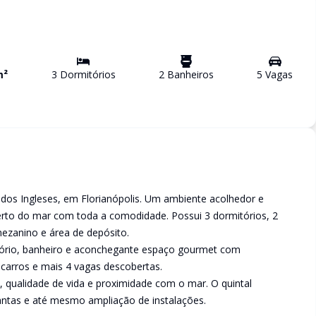
m²
3
Dormitório
s
2
Banheiro
s
5
Vaga
s
dos Ingleses, em Florianópolis. Um ambiente acolhedor e
erto do mar com toda a comodidade. Possui 3 dormitórios, 2
mezanino e área de depósito.
tório, banheiro e aconchegante espaço gourmet com
 carros e mais 4 vagas descobertas.
, qualidade de vida e proximidade com o mar. O quintal
plantas e até mesmo ampliação de instalações.