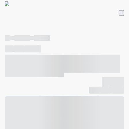
----
----- -----
----- -----
----
-----
---- ------
----- ----- -- ------ ---- ---- -- ----- ----- -----
--- ------
----- ----- -- ------ ----- ----- -- ------
-------------
Compartilhar
Favorito