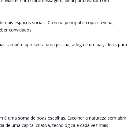
uíte Master com hidromassagem, ideal para relaxar com
demais espaços sociais. Cozinha principal e copa-cozinha,
ceber convidados.
mas também apresenta uma piscina, adega e um bar, ideais para
em é uma soma de boas escolhas. Escolher a natureza sem abrir
a de uma capital criativa, tecnológica e cada vez mais