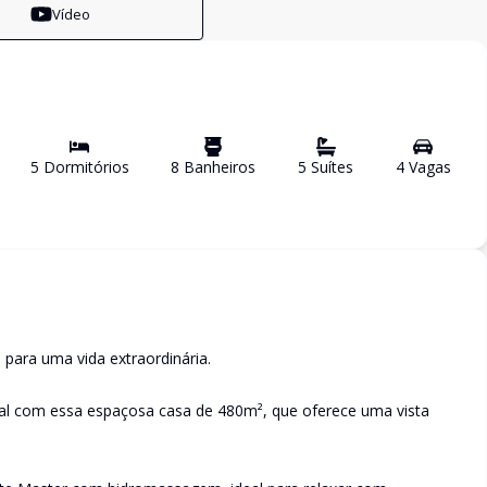
Vídeo
5
Dormitório
s
8
Banheiro
s
5
Suíte
s
4
Vaga
s
para uma vida extraordinária.
nal com essa espaçosa casa de 480m², que oferece uma vista