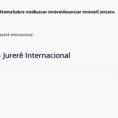
Home
Sobre nós
Buscar imóvel
Anunciar imóvel
Contato
Jurerê Internacional
 Jurerê Internacional