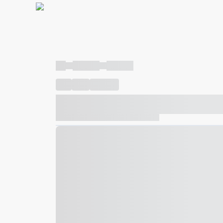
----
----- -----
----- -----
----
-----
---- ------
----- ----- -- ------ ---- ---- -- ---
----- ----- -- ------ ----- ----- -- ------