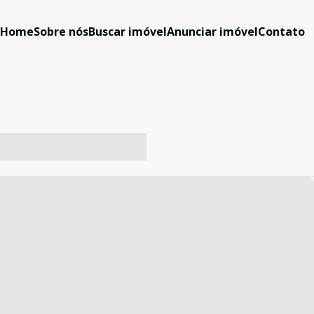
Home
Sobre nós
Buscar imóvel
Anunciar imóvel
Contato
-- ----- ----- --- ------