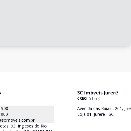
s
SC Imóveis Jurerê
CRECI:
8148-J
1900
Avenida das Raias , 261, Jure
1900
Loja 01, Jurerê - SC
@scimoveis.com.br
otas, 93, Ingleses do Rio