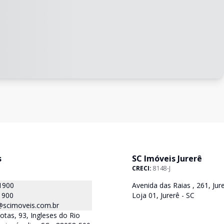
s
SC Imóveis Jurerê
CRECI:
8148-J
1900
Avenida das Raias , 261, Jure
1900
Loja 01, Jurerê - SC
@scimoveis.com.br
otas, 93, Ingleses do Rio