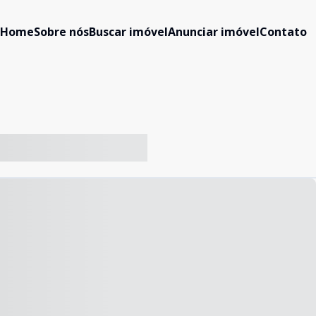
Home
Sobre nós
Buscar imóvel
Anunciar imóvel
Contato
-- ----- ----- --- ------