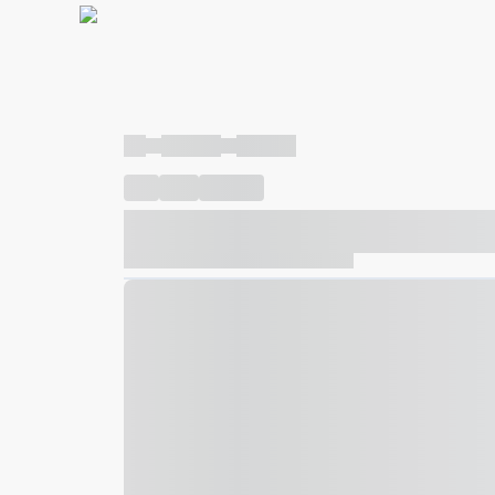
----
----- -----
----- -----
----
-----
---- ------
----- ----- -- ------ ---- ---- -- ---
----- ----- -- ------ ----- ----- -- ------