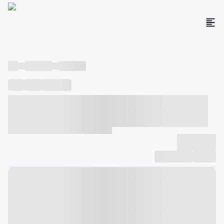
----
----- -----
----- -----
----
-----
---- ------
----- ----- -- ------ ---- ---- -- ----- ----- -----
--- ------
----- ----- -- ------ ----- ----- -- ------
-------------
Compartilhar
Favorito