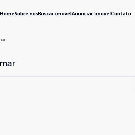
Home
Sobre nós
Buscar imóvel
Anunciar imóvel
Contato
mar
 mar