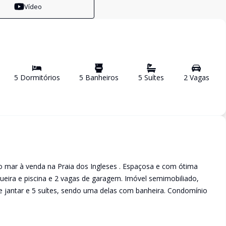
Vídeo
5
Dormitório
s
5
Banheiro
s
5
Suíte
s
2
Vaga
s
o mar à venda na Praia dos Ingleses . Espaçosa e com ótima
ueira e piscina e 2 vagas de garagem. Imóvel semimobiliado,
de jantar e 5 suítes, sendo uma delas com banheira. Condomínio