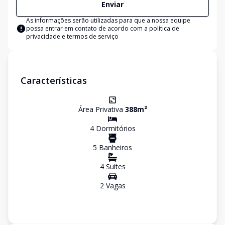
Enviar
As informações serão utilizadas para que a nossa equipe
possa entrar em contato de acordo com a
política de
privacidade e termos de serviço
Características
Área Privativa
388
m²
4
Dormitório
s
5
Banheiro
s
4
Suíte
s
2
Vaga
s