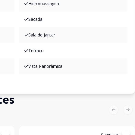
Hidromassagem
Sacada
Sala de Jantar
Terraço
Vista Panorâmica
tes
Previous sl
Nex
Cód:
17190
Comparar