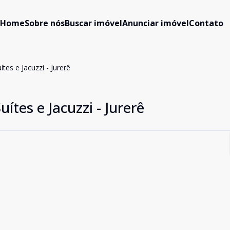
Home
Sobre nós
Buscar imóvel
Anunciar imóvel
Contato
tes e Jacuzzi - Jurerê
tes e Jacuzzi - Jurerê