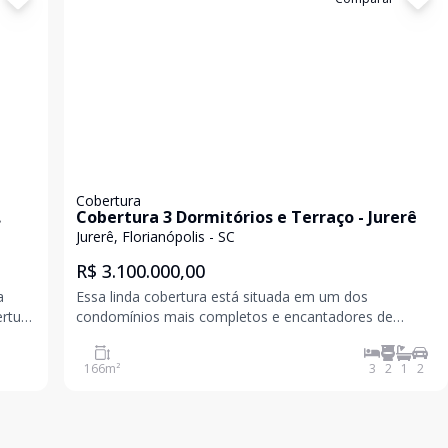
Cobertura
Cobertura 3 Dormitórios e Terraço - Jurerê
Jurerê, Florianópolis - SC
R$ 3.100.000,00
a
Essa linda cobertura está situada em um dos
condomínios mais completos e encantadores de
Jurerê, onde charme, conforto e estrutura se
ra a
encontram para oferecer uma experiência de moradia
166
m²
3
2
1
2
única. Com 3 dormitórios, sendo 1 suíte, o imóvel
apresenta um layo