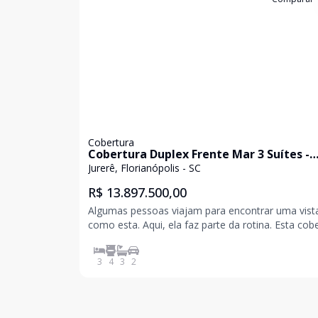
Cobertura
Cobertura Duplex Frente Mar 3 Suítes -
Jurerê
Jurerê, Florianópolis - SC
R$ 13.897.500,00
Algumas pessoas viajam para encontrar uma vist
como esta. Aqui, ela faz parte da rotina. Esta cobertura
duplex frente mar foi projetada para manter a
paisagem como protagonista. A vista definitiva pa
3
4
3
2
Praia de Jurerê acompanha os principais ambient