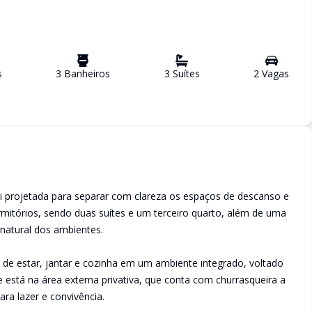
s
3
Banheiro
s
3
Suíte
s
2
Vaga
s
oi projetada para separar com clareza os espaços de descanso e
rmitórios, sendo duas suítes e um terceiro quarto, além de uma
 natural dos ambientes.
a de estar, jantar e cozinha em um ambiente integrado, voltado
está na área externa privativa, que conta com churrasqueira a
ara lazer e convivência.