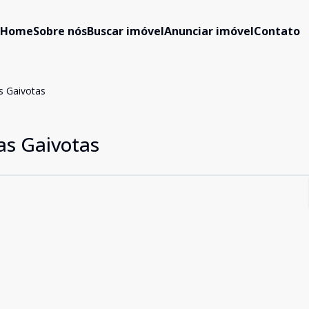
Home
Sobre nós
Buscar imóvel
Anunciar imóvel
Contato
s Gaivotas
as Gaivotas