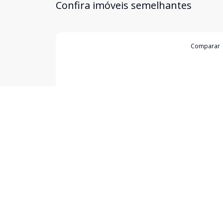
Confira imóveis semelhantes
Cód:
17157
Comparar
Loja
Loja térrea com apartamento
Ingleses, Florianópolis - SC
R$ 700.000,00
Loja comercial na Rua Graciliano Manoel Gomes
das principais vias de Ingleses, com grande fluxo 
pessoas. Possui 3 vagas de estacionamentos