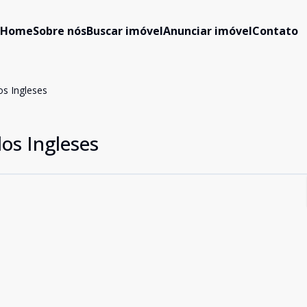
Home
Sobre nós
Buscar imóvel
Anunciar imóvel
Contato
os Ingleses
dos Ingleses