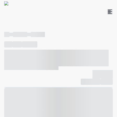
----
----- -----
----- -----
----
-----
---- ------
----- ----- -- ------ ---- ---- -- ----- ----- -----
--- ------
----- ----- -- ------ ----- ----- -- ------
-------------
Compartilhar
Favorito