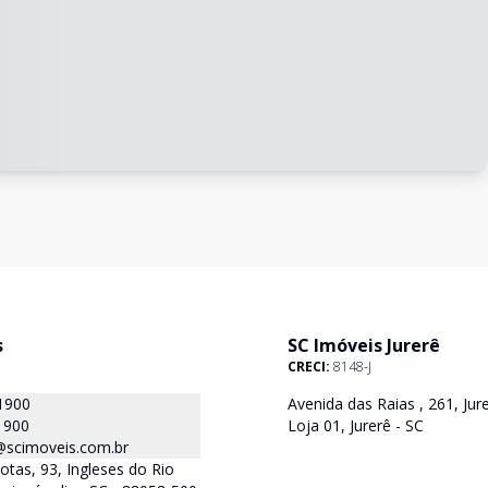
s
SC Imóveis Jurerê
CRECI:
8148-J
1900
Avenida das Raias , 261, Jure
1900
Loja 01, Jurerê - SC
@scimoveis.com.br
otas, 93, Ingleses do Rio