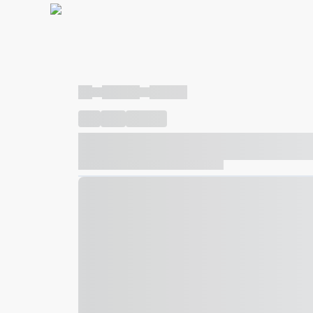
----
----- -----
----- -----
----
-----
---- ------
----- ----- -- ------ ---- ---- -- ---
----- ----- -- ------ ----- ----- -- ------