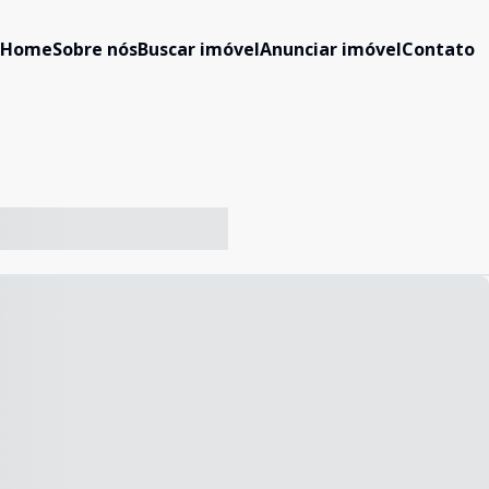
Home
Sobre nós
Buscar imóvel
Anunciar imóvel
Contato
-- ----- ----- --- ------