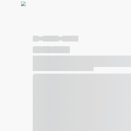
----
----- -----
----- -----
----
-----
---- ------
----- ----- -- ------ ---- ---- -- ---
----- ----- -- ------ ----- ----- -- ------