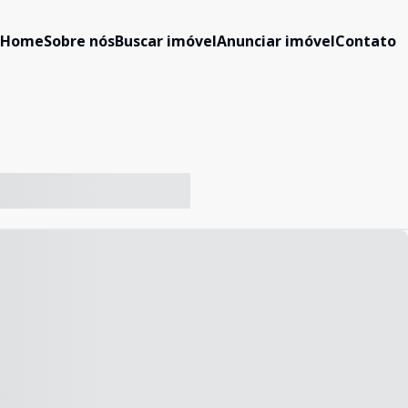
Home
Sobre nós
Buscar imóvel
Anunciar imóvel
Contato
-- ----- ----- --- ------