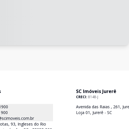
s
SC Imóveis Jurerê
CRECI:
8148-J
1900
Avenida das Raias , 261, Jure
1900
Loja 01, Jurerê - SC
@scimoveis.com.br
otas, 93, Ingleses do Rio