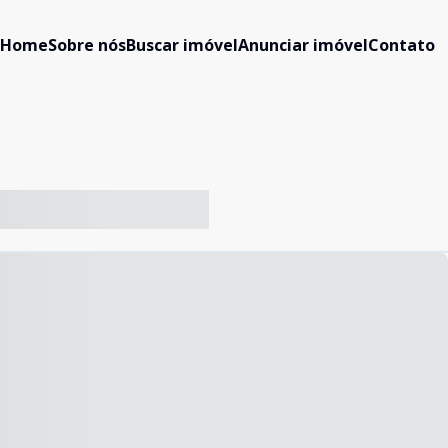
Home
Sobre nós
Buscar imóvel
Anunciar imóvel
Contato
-- ----- ----- --- ------