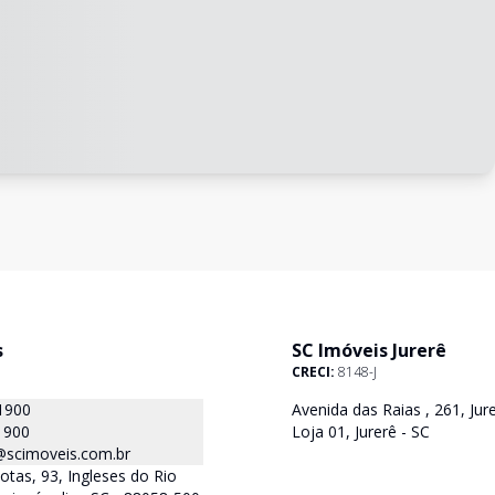
s
SC Imóveis Jurerê
CRECI:
8148-J
1900
Avenida das Raias , 261, Jure
1900
Loja 01, Jurerê - SC
@scimoveis.com.br
otas, 93, Ingleses do Rio