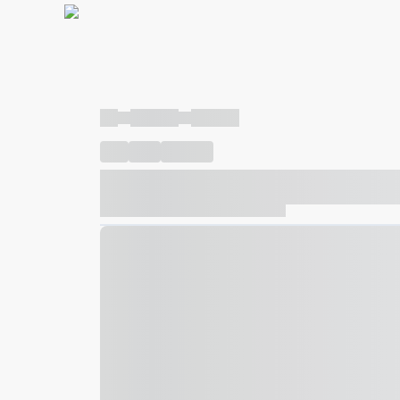
----
----- -----
----- -----
----
-----
---- ------
----- ----- -- ------ ---- ---- -- ---
----- ----- -- ------ ----- ----- -- ------