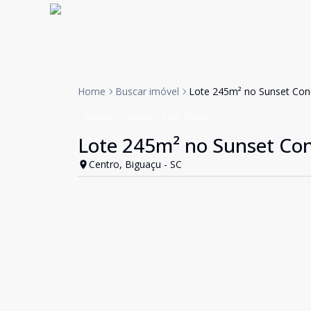
Home
Buscar imóvel
Lote 245m² no Sunset Cond
Terreno
Venda
Cód:
19634
Lote 245m² no Sunset Con
Centro, Biguaçu - SC