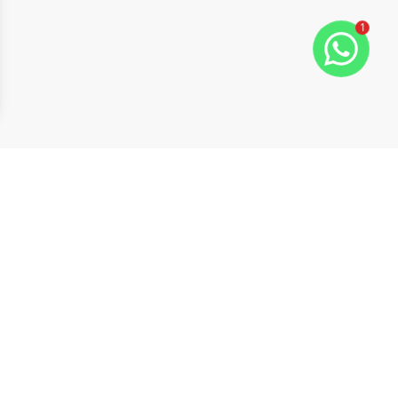
1
ide
t slide
Cód:
19620
Comparar