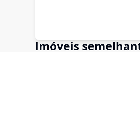
Imóveis semelhan
Confira imóveis semelhantes
Cód:
16064
Comparar