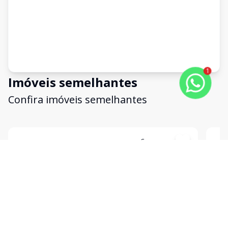
1
Imóveis semelhantes
Confira imóveis semelhantes
Cód:
16538
Comparar
Có