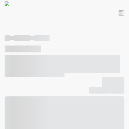
----
----- -----
----- -----
----
-----
---- ------
----- ----- -- ------ ---- ---- -- ----- ----- -----
--- ------
----- ----- -- ------ ----- ----- -- ------
-------------
Compartilhar
Favorito