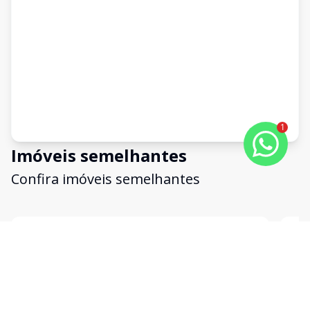
1
Imóveis semelhantes
Confira imóveis semelhantes
Cód:
20617
Comparar
Có